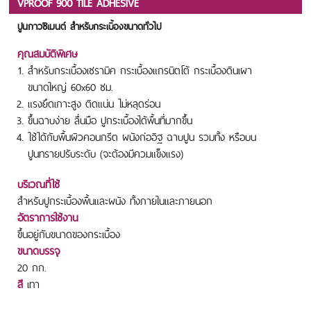
VPROOF 900 TILE ADHESIVE
ปูนกาวซีเมนต์ สำหรับกระเบื้องขนาดทั่วไป
คุณสมบัติพิเศษ
สำหรับกระเบื้องเซรามิค กระเบื้องแกรนิตโต้ กระเบื้องดินเผา
ขนาดใหญ่ 60x60 ซม.
แรงยึดเกาะสูง ติดแน่น ไม่หลุดร่อน
ขึ้นฉาบง่าย ลื่นมือ ปูกระเบื้องได้พื้นที่มากขึ้น
ใช้ได้กับพื้นผิวคอนกรีต ผนังก่ออิฐ ฉาบปูน รวมทั้ง หรือบน
ปูนทรายปรับระดับ (จะต้องมีควมแข็งแรง)
บริเวณที่ใช้
สำหรับปูกระเบื้องพื้นและผนัง ทั้งภายในและภายนอก
อัตราการใช้งาน
ขึ้นอยู่กับขนาดของกระเบื้อง
ขนาดบรรจุ
20 กก.
สี
เทา