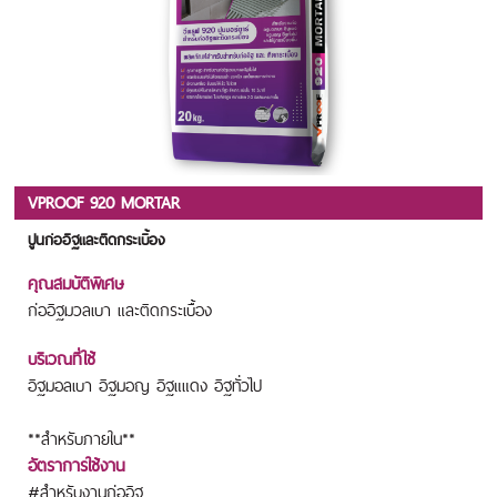
VPROOF 920 MORTAR
ปูนก่ออิฐและติดกระเบื้อง
คุณสมบัติพิเศษ
ก่ออิฐมวลเบา และติดกระเบื้อง
บริเวณที่ใช้
อิฐมอลเบา อิฐมอญ อิฐแแดง อิฐทั่วไป
**สำหรับภายใน**
อัตราการใช้งาน
#สำหรับงานก่ออิฐ